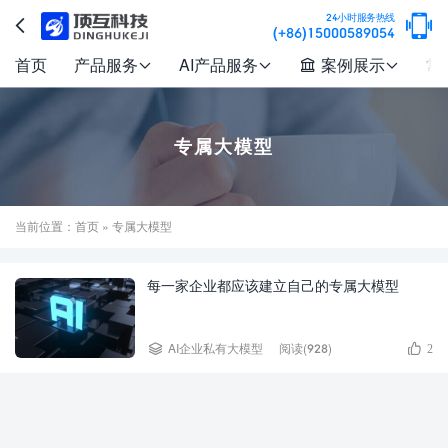

24小时服务热线

(+86)15000589054
首页
产品服务
AI产品服务
案例展示
常




专属大模型
当前位置：
首页
» 专属大模型
每一家企业都应该建立自己的专属大模型


AI企业私有大模型
阅读(928)
2