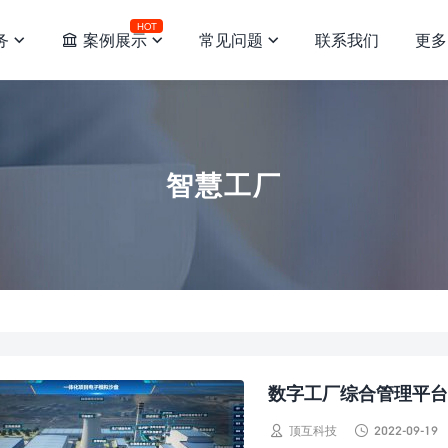
HOT
务
案例展示
常见问题
联系我们
更多




智慧工厂
数字工厂综合管理平台


顶互科技
2022-09-19