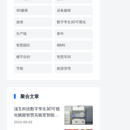
3D建模
设备建模
放假
数字孪生3D可视化
生产线
新年
智慧园区
IBMS
楼宇自控
智慧车间
节能
能源管理
聚合文章
顶互科技数字孪生3D可视
化赋能智慧实验室智能化
建设，解锁全域智能管控
2026-08-02
新范式