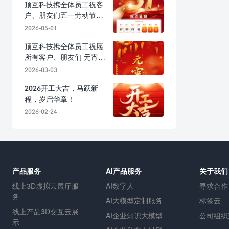
顶互科技携全体员工祝客
户、朋友们五一劳动节快
乐！
2026-05-01
顶互科技携全体员工祝愿
所有客户、朋友们 元宵节
快乐！
2026-03-03
2026开工大吉，马跃新
程，岁启华章！
2026-02-24
产品服务
AI产品服务
关于我们
线上3D虚拟云展厅服
AI数字人
寻求合作
务
AI大模型定制服务
标签云
线上产品3D交互云展
AI企业知识大模型
公司组织
示