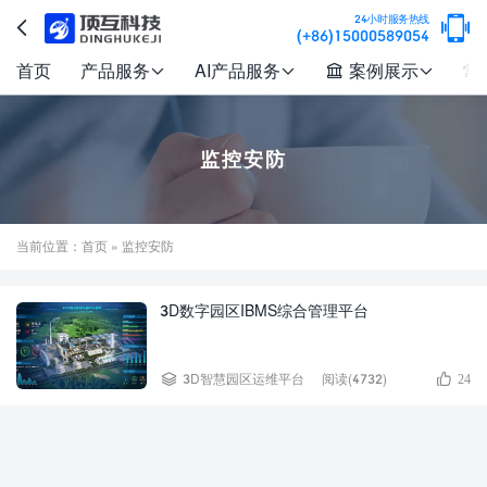

24小时服务热线

(+86)15000589054
首页
产品服务
AI产品服务
案例展示
常




监控安防
当前位置：
首页
» 监控安防
3D数字园区IBMS综合管理平台


3D智慧园区运维平台
阅读(4732)
24