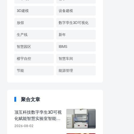
3D建模
设备建模
放假
数字孪生3D可视化
生产线
新年
智慧园区
IBMS
楼宇自控
智慧车间
节能
能源管理
聚合文章
顶互科技数字孪生3D可视
化赋能智慧实验室智能化
建设，解锁全域智能管控
2026-08-02
新范式