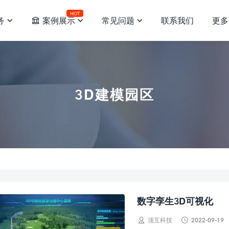
HOT
务
案例展示
常见问题
联系我们
更多




3D建模园区
数字孪生3D可视化


顶互科技
2022-09-19