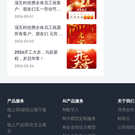
顶互科技携全体员工祝客
户、朋友们五一劳动节快
乐！
2026-05-01
顶互科技携全体员工祝愿
所有客户、朋友们 元宵节
快乐！
2026-03-03
2026开工大吉，马跃新
程，岁启华章！
2026-02-24
产品服务
AI产品服务
关于我们
线上3D虚拟云展厅服
AI数字人
寻求合作
务
AI大模型定制服务
标签云
线上产品3D交互云展
AI企业知识大模型
公司组织
示