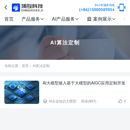

24小时服务热线

(+86)15000589054
首页
产品服务
AI产品服务
案例展示
常




AI算法定制
当前位置：
首页
» AI算法定制
AI大模型接入基于大模型的AIGC应用定制开发


AI企业知识大模型
阅读(857)
0