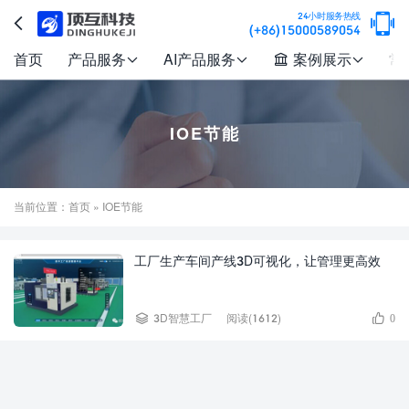

24小时服务热线

(+86)15000589054
首页
产品服务
AI产品服务
案例展示
常




IOE节能
当前位置：
首页
» IOE节能
工厂生产车间产线3D可视化，让管理更高效


3D智慧工厂
阅读(1612)
0