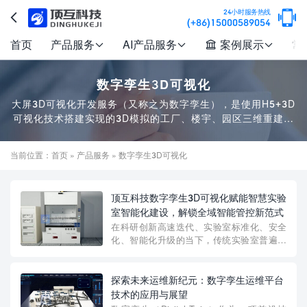

24小时服务热线

(+86)15000589054
首页
产品服务
AI产品服务
案例展示
常




数字孪生3D可视化
大屏3D可视化开发服务（又称之为数字孪生），是使用H5+3D
可视化技术搭建实现的3D模拟的工厂、楼宇、园区三维重建场
景，大屏3D可视化是指拥有3D效果的数据可视化项目，对于所
要展示的数据可视化内容还原出真实场景，并实时接入数据，
当前位置：
首页
»
产品服务
» 数字孪生3D可视化
在面对复杂操作时灵活应对，使得整个项目在大屏上的展示更
具立体、更具科技感、更具易用性。
顶互科技数字孪生3D可视化赋能智慧实验
室智能化建设，解锁全域智能管控新范式
在科研创新高速迭代、实验室标准化、安全
化、智能化升级的当下，传统实验室普遍面
临设备分散管控、环境数据碎片化、安全隐
患滞后排查、运维效率低下等痛点。人工巡
检、单点监控、纸质台账的传统管理模式，
探索未来运维新纪元：数字孪生运维平台
早已无法满足现代化实验室高精度环境管
技术的应用与展望
控、全维度安全...