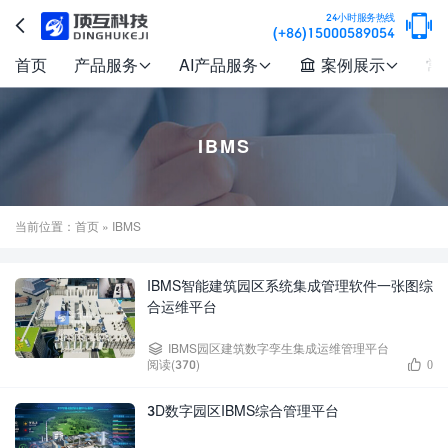

24小时服务热线

(+86)15000589054
首页
产品服务
AI产品服务
案例展示
常




IBMS
当前位置：
首页
» IBMS
IBMS智能建筑园区系统集成管理软件一张图综
合运维平台

IBMS园区建筑数字孪生集成运维管理平台

阅读(370)
0
3D数字园区IBMS综合管理平台