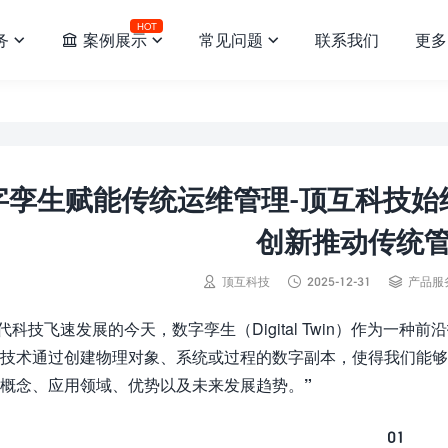
HOT
务
案例展示
常见问题
联系我们
更多




字孪生赋能传统运维管理-顶互科技始
创新推动传统



顶互科技
2025-12-31
产品服
代科技飞速发展的今天，数字孪生（Digital Twin）作为一
技术通过创建物理对象、系统或过程的数字副本，使得我们能
概念、应用领域、优势以及未来发展趋势。
”
01