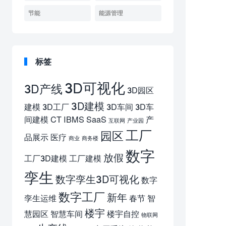
节能
能源管理
标签
3D可视化
3D产线
3D园区
3D建模
建模
3D工厂
3D车间
3D车
间建模
CT
IBMS
SaaS
产
互联网
产业园
工厂
园区
品展示
医疗
商业
商务楼
数字
放假
工厂3D建模
工厂建模
孪生
数字孪生3D可视化
数字
数字工厂
新年
孪生运维
春节
智
楼宇
慧园区
智慧车间
楼宇自控
物联网